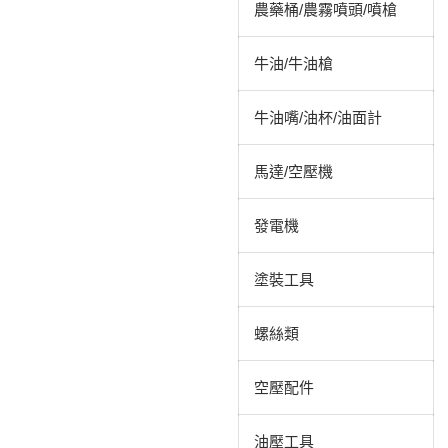
農藥桶/農霧噴頭/噴槍
牛油/牛油槍
牛油嘴/油杯/油面計
馬達/空壓機
發電機
塗裝工具
螺絲類
空壓配件
油壓工具