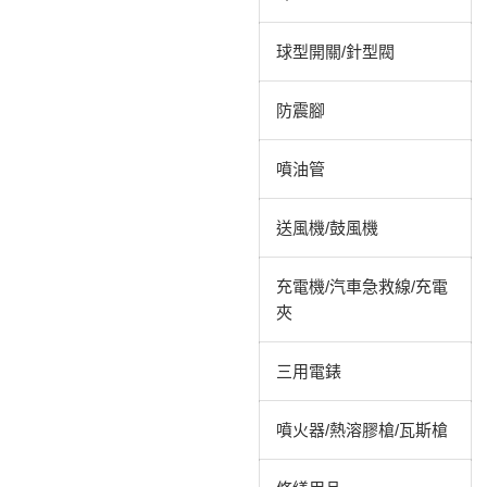
球型開關/針型閥
防震腳
噴油管
送風機/鼓風機
充電機/汽車急救線/充電
夾
三用電錶
噴火器/熱溶膠槍/瓦斯槍