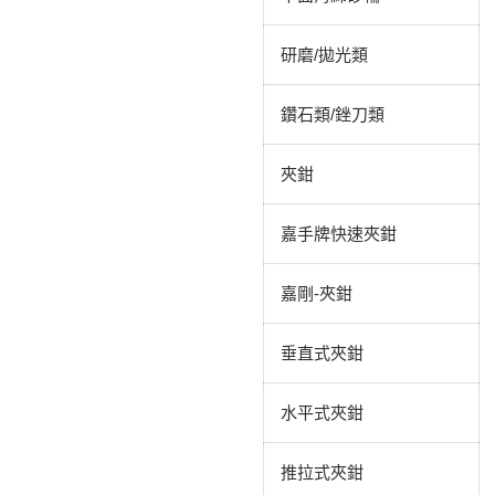
研磨/拋光類
鑽石類/銼刀類
夾鉗
嘉手牌快速夾鉗
嘉剛-夾鉗
垂直式夾鉗
水平式夾鉗
推拉式夾鉗