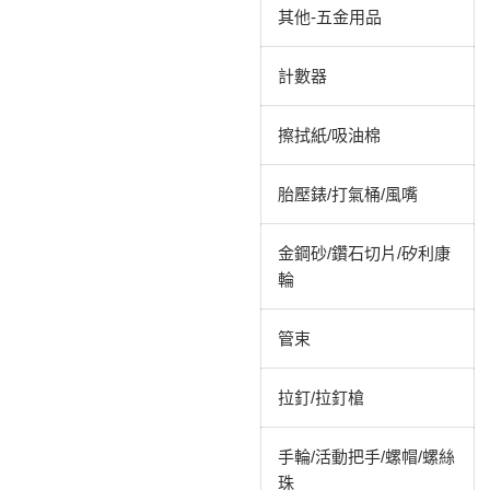
其他-五金用品
計數器
擦拭紙/吸油棉
胎壓錶/打氣桶/風嘴
金鋼砂/鑽石切片/矽利康
輪
管束
拉釘/拉釘槍
手輪/活動把手/螺帽/螺絲
珠