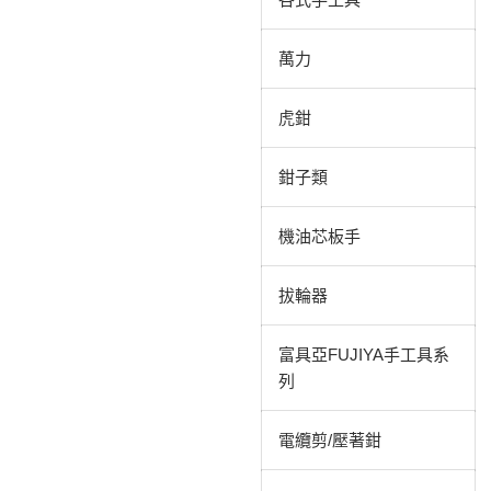
萬力
虎鉗
鉗子類
機油芯板手
拔輪器
富具亞FUJIYA手工具系
列
電纜剪/壓著鉗