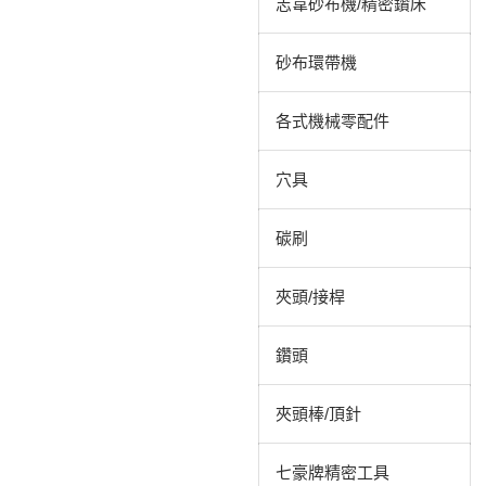
志韋砂布機/精密鑽床
砂布環帶機
各式機械零配件
穴具
碳刷
夾頭/接桿
鑽頭
夾頭棒/頂針
七豪牌精密工具