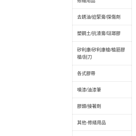
修繕用品
去銹油/迫緊膏/探傷劑
塑鋼土/抗渣膏/琺瑯膠
矽利康/矽利康槍/植筋膠
槍/刮刀
各式膠帶
噴漆/油漆筆
膠類/接著劑
其他-修繕用品