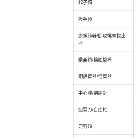
起子類
扳手類
退螺絲器/斷攻螺絲拔出
器
鑽兼鎖/輪胎撬棒
銅擴管器/彎管器
中心沖/劃線針
迫緊刀/自由錐
刀剪類