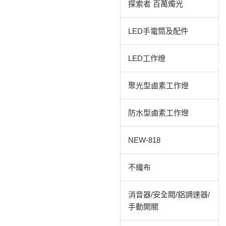
探索者 百萬燭光
LED手電筒及配件
LED工作燈
聚光型鹵素工作燈
防水型鹵素工作燈
NEW-818
不織布
消音器/安全閥/鋁調速器/
手動開關