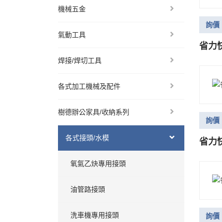
機械五金
詢價
氣動工具
省力快
焊接/焊切工具
各式加工機械及配件
樹德辦公家具/收納系列
詢價
各式接頭/水模
省力快
氧氣乙炔專用接頭
油管路接頭
洗車機專用接頭
詢價