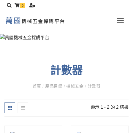
0
計數器
首頁
/
產品目錄
/
機械五金
/
計數器
顯示 1 - 2 的 2 結果