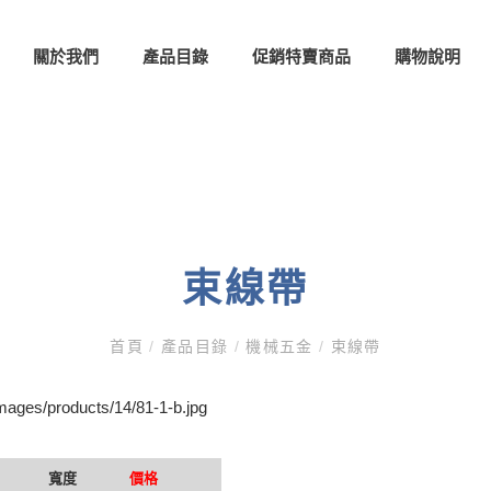
關於我們
產品目錄
促銷特賣商品
購物說明
束線帶
首頁
/
產品目錄
/
機械五金
/
束線帶
寬度
價格