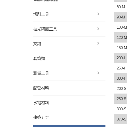
80-M
切削工具
90-M
100-M
拋光研磨工具
120-M
夾鉗
150-M
200-I
套筒類
250-I
測量工具
300-I
配管材料
200-S
250-S
水電材料
300-S
建築五金
370-S