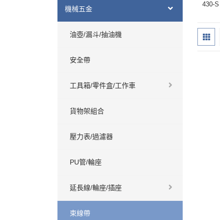
430-S
機械五金
油壺/漏斗/抽油機
安全帶
工具箱/零件盒/工作車
貨物架組合
壓力表/過濾器
PU管/輪座
延長線/輪座/插座
束線帶