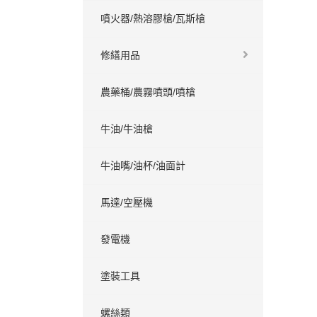
噴火器/熱溶膠槍/瓦斯槍
修繕用品
農藥桶/農霧噴頭/噴槍
牛油/牛油槍
牛油嘴/油杯/油面計
馬達/空壓機
發電機
塗裝工具
螺絲類