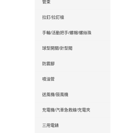
管束
拉釘/拉釘槍
手輪/活動把手/螺帽/螺絲珠
球型開關/針型閥
防震腳
噴油管
送風機/鼓風機
充電機/汽車急救線/充電夾
三用電錶