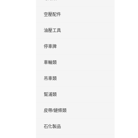
空壓配件
油壓工具
停車牌
車輪類
吊車類
幫浦類
皮帶/鏈條類
石化製品