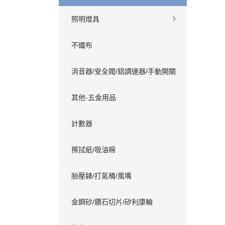
照明燈具
不織布
消音器/安全閥/鋁調速器/手動開關
其他-五金用品
計數器
擦拭紙/吸油棉
胎壓錶/打氣桶/風嘴
金鋼砂/鑽石切片/矽利康輪