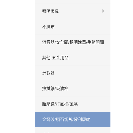
照明燈具
不織布
消音器/安全閥/鋁調速器/手動開關
其他-五金用品
計數器
擦拭紙/吸油棉
胎壓錶/打氣桶/風嘴
金鋼砂/鑽石切片/矽利康輪