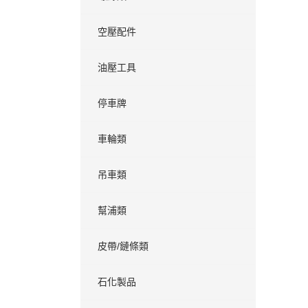
空壓配件
油壓工具
停車牌
車輪類
吊車類
幫浦類
皮帶/鏈條類
石化製品