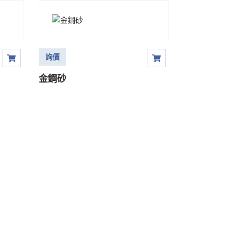
詢價
金鋼砂