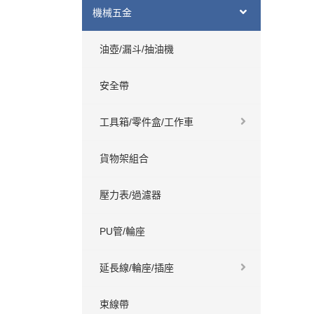
機械五金
油壺/漏斗/抽油機
安全帶
工具箱/零件盒/工作車
貨物架組合
壓力表/過濾器
PU管/輪座
延長線/輪座/插座
束線帶