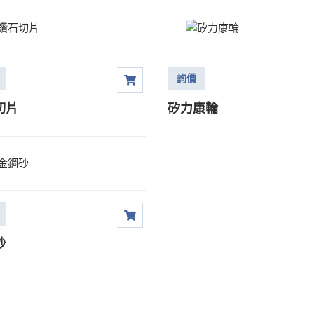
詢價
切片
矽力康輪
砂