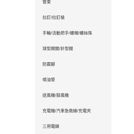
管束
拉釘/拉釘槍
手輪/活動把手/螺帽/螺絲珠
球型開關/針型閥
防震腳
噴油管
送風機/鼓風機
充電機/汽車急救線/充電夾
三用電錶