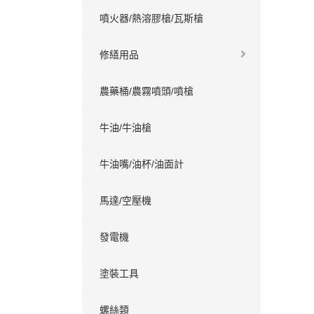
噴火器/熱溶膠槍/瓦斯槍
修繕用品
農藥桶/農霧噴頭/噴槍
牛油/牛油槍
牛油嘴/油杯/油面計
馬達/空壓機
發電機
塗裝工具
螺絲類