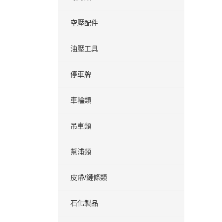
空壓配件
油壓工具
停車牌
車輪類
吊車類
幫浦類
皮帶/鏈條類
石化製品