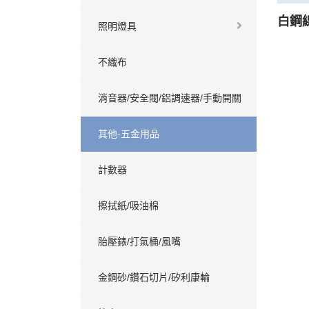
白鋼
照明燈具
不織布
消音器/安全閥/鋁調速器/手動開關
其他-五金用品
計數器
擦拭紙/吸油棉
胎壓錶/打氣桶/風嘴
金鋼砂/鑽石切片/矽利康輪