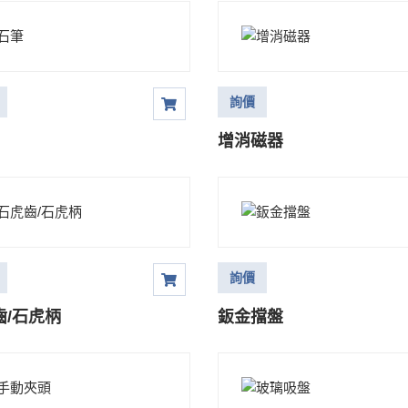
詢價
增消磁器
詢價
齒/石虎柄
鈑金擋盤