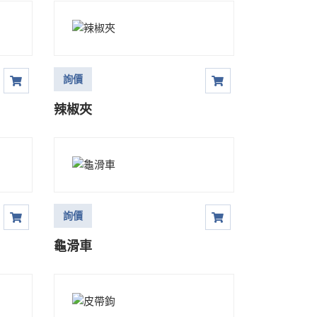
詢價
辣椒夾
詢價
龜滑車