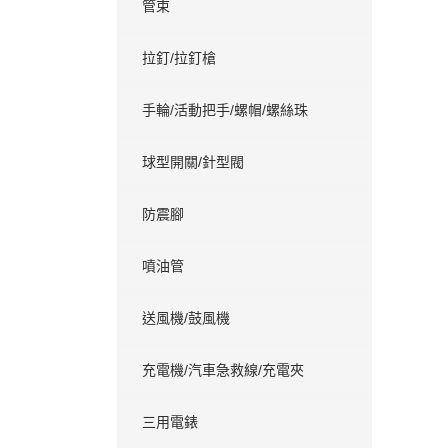
管束
拉釘/拉釘槍
手輪/活動把手/螺帽/螺絲珠
球型開關/針型閥
防震腳
噴油管
送風機/鼓風機
充電機/汽車急救線/充電夾
三用電錶