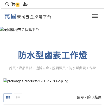
0
防水型鹵素工作燈
首頁
/
產品目錄
/
機械五金
/
照明燈具
/
防水型鹵素工作燈
顯示 - 的 0 結果