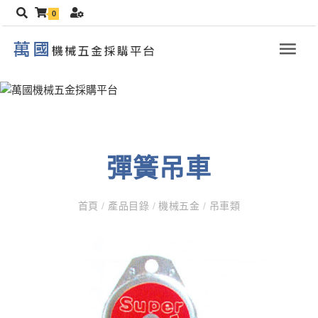
0
彈簧吊車
首頁
/
產品目錄
/
機械五金
/
吊車類